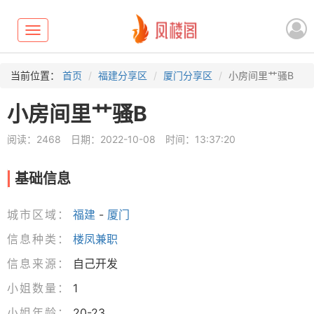
Toggle
navigation
当前位置：
首页
福建分享区
厦门分享区
小房间里艹骚B
小房间里艹骚B
阅读：2468
日期：2022-10-08
时间：13:37:20
基础信息
城市区域：
福建
-
厦门
信息种类：
楼凤兼职
信息来源：
自己开发
小姐数量：
1
小姐年龄：
20-23