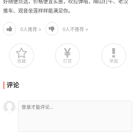
好随便点选，价格便宜实惠，吹拉弹唱，隔山打牛、老汉
推车、观音坐莲样样能满足你。
0
人推荐 >
0
人不推荐 >
收藏
打赏
举报
评论