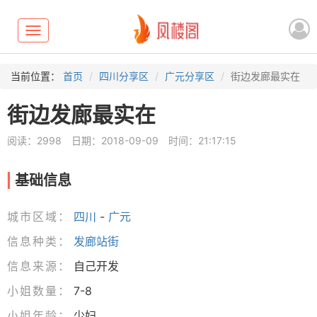
Toggle
navigation
当前位置：
首页
四川分享区
广元分享区
街边发廊最实在
街边发廊最实在
阅读：2998
日期：2018-09-09
时间：21:17:15
基础信息
城市区域：
四川
-
广元
信息种类：
发廊站街
信息来源：
自己开发
小姐数量：
7-8
小姐年龄：
少妇