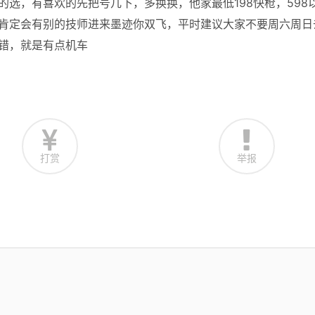
选，有喜欢的先把号几下，多换换，他家最低198快枪，598
然肯定会有别的技师进来墨迹你双飞，平时建议大家不要周六周日
错，就是有点机车
打赏
举报