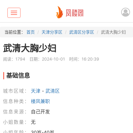
Toggle
navigation
当前位置：
首页
天津分享区
武清区分享区
武清大胸少妇
武清大胸少妇
阅读：1794
日期：2024-10-01
时间：16:20:39
基础信息
城市区域：
天津
-
武清区
信息种类：
楼凤兼职
信息来源：
自己开发
小姐数量：
无
小姐年龄：
30岁-40岁