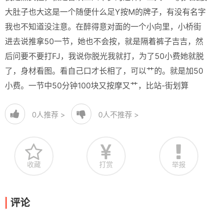
大肚子也大这是一个随便什么足Y按M的牌子，有没有名字
我也不知道没注意。在醉得意对面的一个小向里，小桥街
进去说推拿50一节，她也不会按，就是隔着裤子吉吉，然
后问要不要打FJ，我说你脱光我就打，为了50小费她就脱
了，身材看图。看自己口才长相了，可以艹的。就是加50
小费。一节中50分钟100块又按摩又艹，比站-街划算
0
人推荐 >
0
人不推荐 >
收藏
打赏
举报
评论