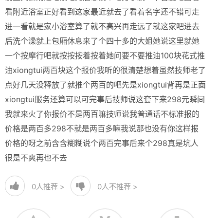
看附近浴室正好看到这家最近就去了看着名字还不错可走
进一看就是家小浴室算了就不高兴再走远了就这家吧进去
后洗个澡就上包厢休息来了个四十多的大姐她说这里就她
一个按摩行吧就按按按着按着她问要不要推油100块花式推
油xiongtui两百块这个报价我听的很清楚想着虽然技师老了
点好几天没释放了就推个两百的吧先是xiongtui背再是正面
xiongtui服务还算可以可完事后技师说这套下来298元瞬间
我就来火了你报价不是两百嘛技师说我普通话不标准报的
价格是两百多298不就是两百多嘛我说那也没有你这样报
价格的呀之前含含糊糊说个两百完事后来个298真是坑人
很是不爽再也不去
0
人推荐 >
0
人不推荐 >