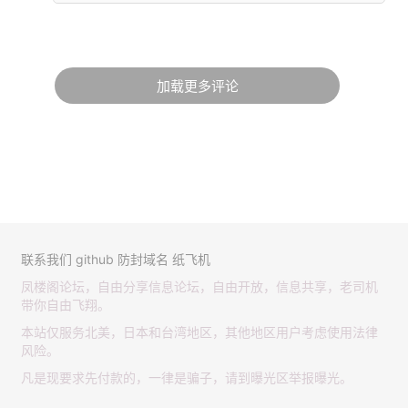
加载更多评论
联系我们
github
防封域名
纸飞机
凤楼阁论坛，自由分享信息论坛，自由开放，信息共享，老司机
带你自由飞翔。
本站仅服务北美，日本和台湾地区，其他地区用户考虑使用法律
风险。
凡是现要求先付款的，一律是骗子，请到曝光区举报曝光。