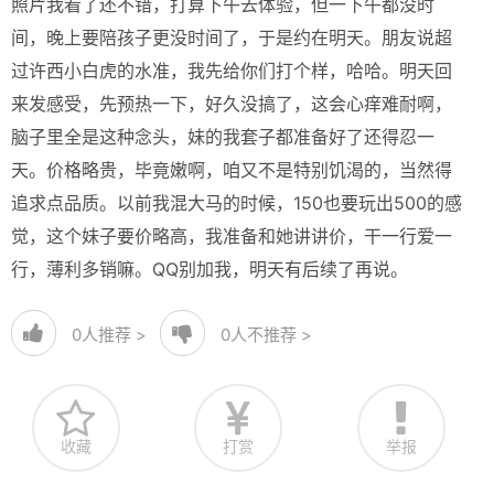
照片我看了还不错，打算下午去体验，但一下午都没时
间，晚上要陪孩子更没时间了，于是约在明天。朋友说超
过许西小白虎的水准，我先给你们打个样，哈哈。明天回
来发感受，先预热一下，好久没搞了，这会心痒难耐啊，
脑子里全是这种念头，妹的我套子都准备好了还得忍一
天。价格略贵，毕竟嫩啊，咱又不是特别饥渴的，当然得
追求点品质。以前我混大马的时候，150也要玩出500的感
觉，这个妹子要价略高，我准备和她讲讲价，干一行爱一
行，薄利多销嘛。QQ别加我，明天有后续了再说。
0
人推荐 >
0
人不推荐 >
收藏
打赏
举报