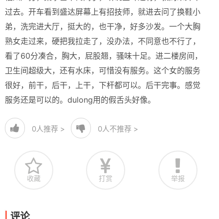
过去。开车看到盛达屏幕上有招技师，就进去问了换鞋小
弟，洗完进大厅，挺大的，也干净，好多沙发。一个大胸
熟女走过来，硬把我拉走了，没办法，不同意也不行了，
看了60分凑合，胸大，屁股翘，骚味十足。进二楼房间，
卫生间超级大，还有水床，可惜没有服务。这个女的服务
很好，前干，后干，上干，下杆都可以。后干完事。感觉
服务还是可以的。dulong用的假舌头好像。
0
人推荐 >
0
人不推荐 >
收藏
打赏
举报
评论