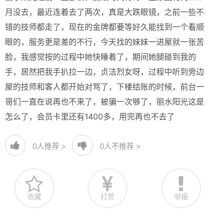
月没去，最近连着去了两次，真是大跌眼镜，之前一些不
错的技师都走了，现在的金牌都要等好久能找到一个看顺
眼的，服务更是差的不行，今天找的妹妹一进屋就一张苦
脸，我感觉按的过程中她快睡着了，期间她腿碰到我的
手，居然把我手扒拉一边，贞洁烈女呀，过程中听到旁边
屋的技师和客人都开始对骂了，下楼结账的时候，前台一
哥们一直在说再也不来了，被骗一次够了，丽水阳光这是
怎么了，会员卡里还有1400多，用完再也不去了
0
人推荐 >
0
人不推荐 >
收藏
打赏
举报