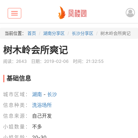
Toggle
navigation
当前位置：
首页
湖南分享区
长沙分享区
树木岭会所爽记
树木岭会所爽记
阅读：2643
日期：2019-02-06
时间：21:32:55
基础信息
城市区域：
湖南
-
长沙
信息种类：
洗浴场所
信息来源：
自己开发
小姐数量：
不多
小姐年龄：
20-30