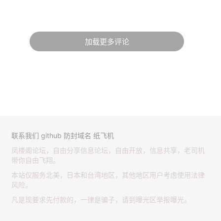
加载更多评论
联系我们
github
防封域名
纸飞机
凤楼阁论坛，自由分享信息论坛，自由开放，信息共享，老司机
带你自由飞翔。
本站仅服务北美，日本和台湾地区，其他地区用户考虑使用法律
风险。
凡是现要求先付款的，一律是骗子，请到曝光区举报曝光。