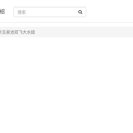
绍
新玉泉池双飞大水妞