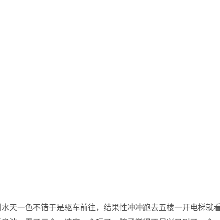
到水天一色不错于是驱车前往，结果性冲冲跑去五楼一开电梯就