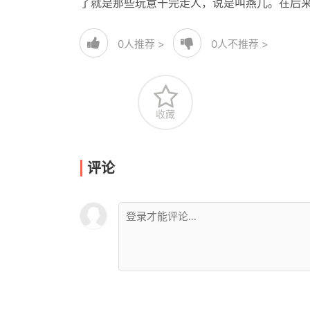
了就是那些玩意干完走人，说是叫燕儿。在后
0
人推荐 >
0
人不推荐 >
收藏
评论