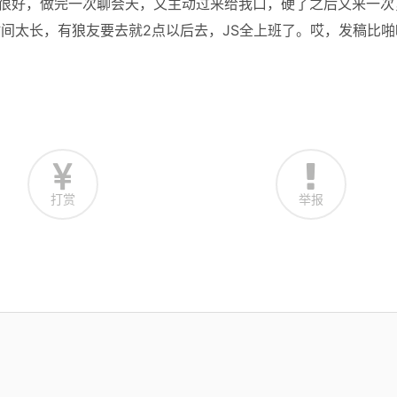
度很好，做完一次聊会天，又主动过来给我口，硬了之后又来一次
时间太长，有狼友要去就2点以后去，JS全上班了。哎，发稿比啪
打赏
举报