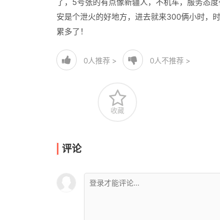
了，5号张的有点像新疆人，不机车，服务态
安是个泄火的好地方，进去就来300俩小时，
累多了！
0
人推荐 >
0
人不推荐 >
收藏
评论