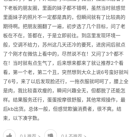
下老板的朋友圈，里面的妹子都不错啊，虽然当时就感觉
里面妹子的照片不一定都是真的，但瞬间就有了比较高的
期待啊。把朋友圈翻了一遍，初步选了几个目标，问了老
板在不在，答都在，于是立即前往。到店里发现环境一
般，空调不给力，苏州这几天还冷的要死，进房间后就点
了个刚才在微信上看中的，尽然说不在！又问了3个都不
在！当时就有点生气了，后来想来都来了就让推荐2个看
看，第一个老，第二个丑，突然想到大众上说6号蛮好就叫
了6号，来了以后发现脸还行，一拖衣服就呵呵了，腰上全
是肉，我比较喜欢瘦的，瞬间兴趣全无，但都脱了还能怎
样。结果服务还行，蛋蛋按摩很舒服，其他常规操作，最
后kb出货。总体一般，但感觉欺骗消费者，很不爽。结
束，以下凑字数。
0
人推荐 >
0
人不推荐 >