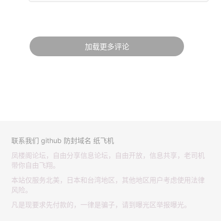
加载更多评论
联系我们
github
防封域名
纸飞机
凤楼阁论坛，自由分享信息论坛，自由开放，信息共享，老司机
带你自由飞翔。
本站仅服务北美，日本和台湾地区，其他地区用户考虑使用法律
风险。
凡是现要求先付款的，一律是骗子，请到曝光区举报曝光。