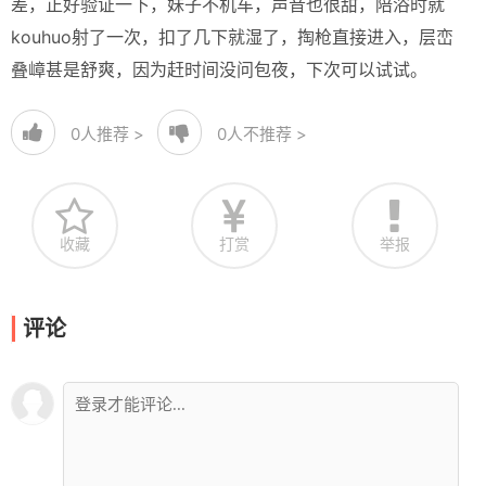
差，正好验证一下，妹子不机车，声音也很甜，陪浴时就
kouhuo射了一次，扣了几下就湿了，掏枪直接进入，层峦
叠嶂甚是舒爽，因为赶时间没问包夜，下次可以试试。
0
人推荐 >
0
人不推荐 >
收藏
打赏
举报
评论