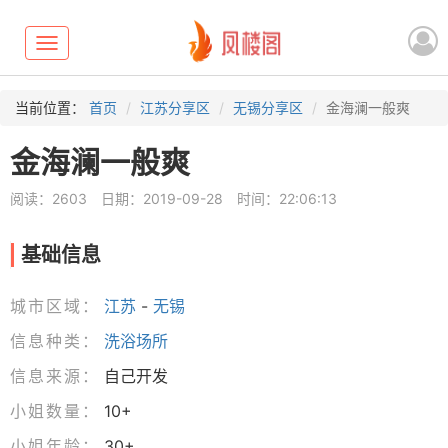
Toggle
navigation
当前位置：
首页
江苏分享区
无锡分享区
金海澜一般爽
金海澜一般爽
阅读：2603
日期：2019-09-28
时间：22:06:13
基础信息
城市区域：
江苏
-
无锡
信息种类：
洗浴场所
信息来源：
自己开发
小姐数量：
10+
小姐年龄：
30+