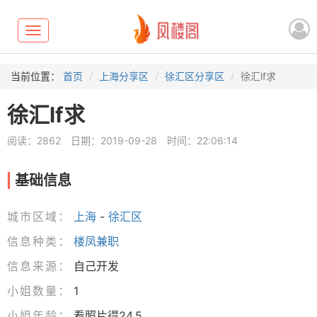
Toggle
navigation
当前位置：
首页
上海分享区
徐汇区分享区
徐汇lf求
徐汇lf求
阅读：2862
日期：2019-09-28
时间：22:06:14
基础信息
城市区域：
上海
-
徐汇区
信息种类：
楼凤兼职
信息来源：
自己开发
小姐数量：
1
小姐年龄：
看照片得24.5