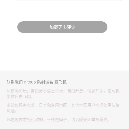
加载更多评论
联系我们
github
防封域名
纸飞机
凤楼阁论坛，自由分享信息论坛，自由开放，信息共享，老司机
带你自由飞翔。
本站仅服务北美，日本和台湾地区，其他地区用户考虑使用法律
风险。
凡是现要求先付款的，一律是骗子，请到曝光区举报曝光。