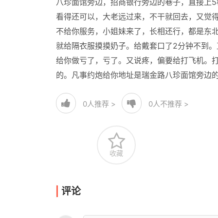
八珍面馆旁边，招商银行旁边的巷子，直接上5
看得还可以，大老远过来，不干就回去，又觉得
不给你服务，小姐妹来了，长相还行，都是东
就给隔衣服摸摸奶子。给戴套口了2分钟不到
给你做亏了，亏了。又说疼，偏要给打飞机。
的。凡事约炮给你地址是瑞金路八珍面馆旁边
0
人推荐 >
0
人不推荐 >
收藏
评论