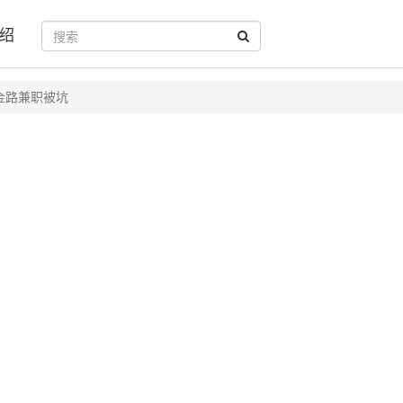
绍
金路兼职被坑