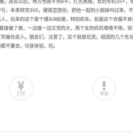
楼。进去以后，地方也就不到8平，灯光黑暗，女的年纪35+，
亏，本来转完300，硬是忽悠你，把他一起的小姐妹叫过来，
北人，后来的这个是个馒头B给摸，特别机车。前面这个衣服不肯
。直接催了做，一边做一边又觉的大，两个女的叽叽喳喳不停。说
打完催你走人。狼友们，注意了，这个就是坑货。组团的几个东
的都不要去，切身体验，坑。
打赏
举报