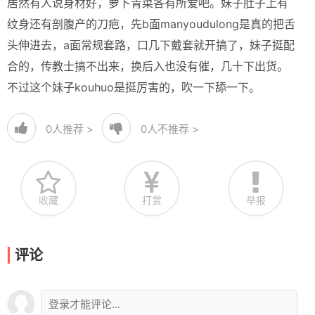
居然有人说身材好，萝卜青菜各有所爱吧。妹子肚子上有
纹身还有剖腹产的刀疤，先b面manyoudulong是真的把舌
头伸进去，a面常规套路，口几下戴套就开搞了，妹子挺配
合的，传教士搞不出来，换后入也没有催，几十下出货。
不过这个妹子kouhuo是挺厉害的，吹一下舔一下。
0
人推荐 >
0
人不推荐 >
收藏
打赏
举报
评论