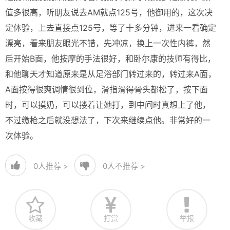
值多很高，听朋友说去AM就点125号，他御用的，这次决
定体验，上去直接点125号，等了十多分钟，进来一看确定
漂亮，看来朋友眼光不错，先冲凉，换上一次性内裤，然
后开始B面，他按摩的手法很好，和卧尔康的技师有得比，
和他聊天才知道原来是从足浴部门转过来的，转过来A面，
A面按得很爽调情很到位，滑指滑得骨头都松了，按下面
时，可以摸奶，可以搂着让她打，到中间时真想上了他，
不过缴枪之后就没想法了，下次来继续点他。非常好的一
次体验。
0
人推荐 >
0
人不推荐 >
收藏
打赏
举报