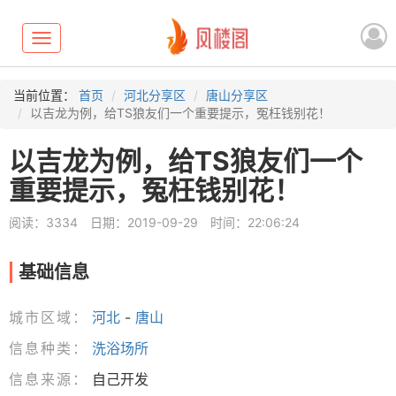
Toggle
navigation
当前位置：
首页
河北分享区
唐山分享区
以吉龙为例，给TS狼友们一个重要提示，冤枉钱别花！
以吉龙为例，给TS狼友们一个
重要提示，冤枉钱别花！
阅读：3334
日期：2019-09-29
时间：22:06:24
基础信息
城市区域：
河北
-
唐山
信息种类：
洗浴场所
信息来源：
自己开发