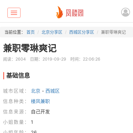
Toggle
navigation
当前位置：
首页
北京分享区
西城区分享区
兼职零琳爽记
兼职零琳爽记
阅读：2604
日期：2019-09-29
时间：22:06:26
基础信息
城市区域：
北京
-
西城区
信息种类：
楼凤兼职
信息来源：
自己开发
小姐数量：
1
小姐年龄：
26