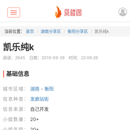
Toggle
navigation
当前位置：
首页
湖南分享区
衡阳分享区
凯乐纯k
凯乐纯k
阅读：2645
日期：2019-09-29
时间：22:06:26
基础信息
城市区域：
湖南
-
衡阳
信息种类：
发廊站街
信息来源：
自己开发
小姐数量：
20+
小姐年龄：
20+