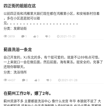
四正街的姐姐在这
以前四正街和鸿雁里大姐们现在都在鸿雁里小区，和安裕新村住着
，多在小区逛逛就可以碰
见。。。。。。。。。。。。。。。。。。。。。。
分类：发廊站街
3619
1
0
0
2021-11-21
蓟县洗浴一条龙
自己开发的，XJ东北的多，有个挺可爱的，就是不让69有点可惜，
一上来就口一会在做后面，然后前面，海有果冻。挺安全的，完事了
还陪你聊聊天。
分类：洗浴场所
4437
0
0
0
2021-01-28
在蓟州工作2年，嫖了2年。
蓟州资源不多 主要都是洗浴中心 像什么龙宫 年华 本狼就不说了 大
家也都知道 还有什么白天卖海鲜晚上卖B的地方 也没必要去 那都是