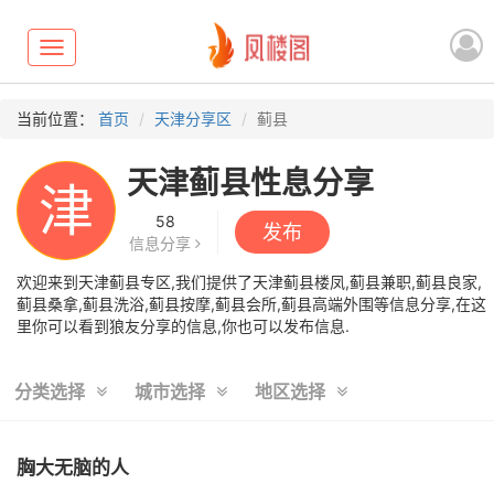
Toggle
navigation
当前位置：
首页
天津分享区
蓟县
天津蓟县性息分享
津
58
发布
信息分享
欢迎来到天津蓟县专区,我们提供了天津蓟县楼凤,蓟县兼职,蓟县良家,
蓟县桑拿,蓟县洗浴,蓟县按摩,蓟县会所,蓟县高端外围等信息分享,在这
里你可以看到狼友分享的信息,你也可以发布信息.
分类选择
城市选择
地区选择
胸大无脑的人