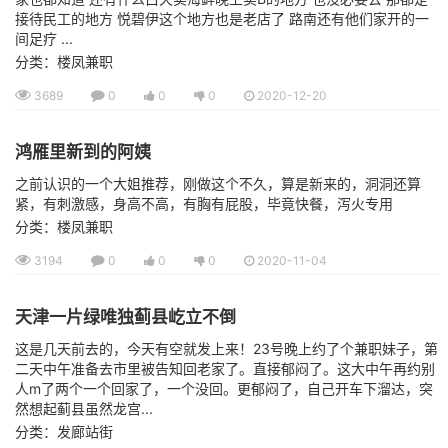
接待民工的地方 悦碧伊这个地方也是老店了 路南还有他们家开的一
间足疗 ...
分类：楼凤兼职
3689
0
0
0
2020-12-20
鸿雁里新到的阿姨
之前认识的一个大姐推荐，刚做这个不久，算是新来的，洞洞还算
紧，有刺激感，身高不高，有胸有屁股，毕竟快餐，泻火专用
分类：楼凤兼职
3194
0
0
0
2020-11-04
天津一片绿唯独蓟县屹立不倒
这是几天前去的，今天有空就发上来！23号晚上约了个兼职妹子，第
二天中午准备去市里被告知回老家了。直接郁闷了。这大中午再约别
人m了两个一个回家了，一个没回。更郁闷了，自己开车下溜达，突
然想起蓟县虽然龙宫...
分类：发廊站街