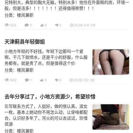
兄特别大，典型的胸大无脑，特别水多！他住在外面租的房，环境一
般，但是活多！！！！！！！还得值得称赞！！！
分类：楼凤兼职
555
0
0
0
2026-04-09
天津蓟县年轻御姐
小地方年轻的不好找，年轻下边那叫一个紧
啊，干几下就喷水，还是干小的舒服，什么服
务都有，就是贵了点，但是值得这个价
分类：楼凤兼职
842
1
0
0
2026-02-28
去年分享过了，小地方资源少，希望珍惜
忘写联系方式了，人挺好，做的很认真，淑女
一枚，基本上她动你不用怎么动，让穿啥都配
合，认识好多年了，泻火的可以去试试，珍惜
资源
分类：楼凤兼职