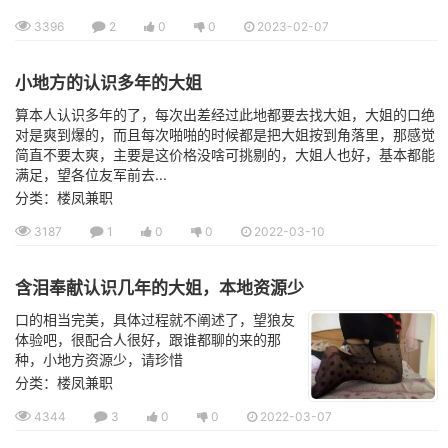
3396
2
0
0
2023-02-07
小地方的认识多年的大姐
算本人认识多年的了，每次出差经过此地都要去找大姐，大姐的口绝
对是爽到爆的，而且每次啪啪的时候都是把大姐按到角落里，那感觉
简直不要太爽，主要是这价格没啥可挑剔的，大姐人也好，基本都能
满足，望各位友军前去...
分类：楼凤兼职
3187
1
0
0
2022-03-10
含泪奉献认识几年的大姐，本地资源少
口的相当完美，具体过程就不阐述了，望狼友
体验吧，很配合人很好，跟谁都聊的来的那
种，小地方资源少，请珍惜
分类：楼凤兼职
4344
3
0
0
2022-03-07