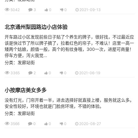
5042
3
0
0
2021-09-13
北京通州梨园路边小店体验
开车路过小区发现前些日子贴了个养生的牌子，很好找，不过最近应
该是快过节了所以牌子摘了，拉着红色的帘子，不难认！店里一高一
矮两个姑娘，颜值一般，高个的有纹身哦，300一次，进屋可商量！
停车方便，泻火我觉...
分类：发廊站街
3365
2
0
0
2021-06-19
小按摩店美女多多
没有灯光，门帘开着一半，进去选择好就直接上楼，服务就这么多。
安全性较好，环境也就是门脸房环境，不错的体验。
分类：发廊站街
3566
0
0
0
2020-08-27