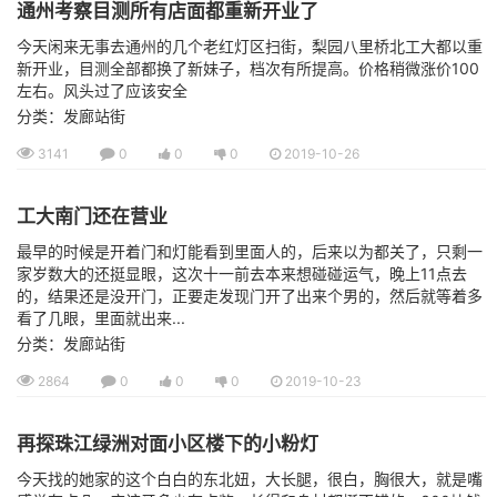
通州考察目测所有店面都重新开业了
今天闲来无事去通州的几个老红灯区扫街，梨园八里桥北工大都以重
新开业，目测全部都换了新妹子，档次有所提高。价格稍微涨价100
左右。风头过了应该安全
分类：发廊站街
3141
0
0
0
2019-10-26
工大南门还在营业
最早的时候是开着门和灯能看到里面人的，后来以为都关了，只剩一
家岁数大的还挺显眼，这次十一前去本来想碰碰运气，晚上11点去
的，结果还是没开门，正要走发现门开了出来个男的，然后就等着多
看了几眼，里面就出来...
分类：发廊站街
2864
0
0
0
2019-10-23
再探珠江绿洲对面小区楼下的小粉灯
今天找的她家的这个白白的东北妞，大长腿，很白，胸很大，就是嘴