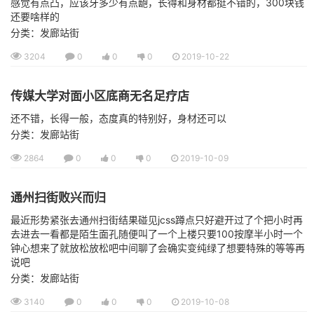
感觉有点凸，应该牙多少有点龅，长得和身材都挺不错的，300块钱
还要啥样的
分类：发廊站街
3204
0
0
0
2019-10-22
传媒大学对面小区底商无名足疗店
还不错，长得一般，态度真的特别好，身材还可以
分类：发廊站街
2864
0
0
0
2019-10-09
通州扫街败兴而归
最近形势紧张去通州扫街结果碰见jcss蹲点只好避开过了个把小时再
去进去一看都是陌生面孔随便叫了一个上楼只要100按摩半小时一个
钟心想来了就放松放松吧中间聊了会确实变纯绿了想要特殊的等等再
说吧
分类：发廊站街
3140
0
0
0
2019-10-08