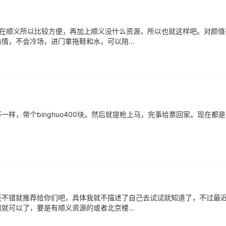
住在顺义所以比较方便，再加上顺义没什么资源，所以也就这样吧。对颜值
，不会冷场，进门拿拖鞋和水，可以陪...
样，带个binghuo400块。然后就提枪上马，完事给票回家。现在都
还不错就推荐给你们吧，具体我就不描述了自己去试试就知道了，不过最
可以了，要是有顺义资源的或者北京楼...