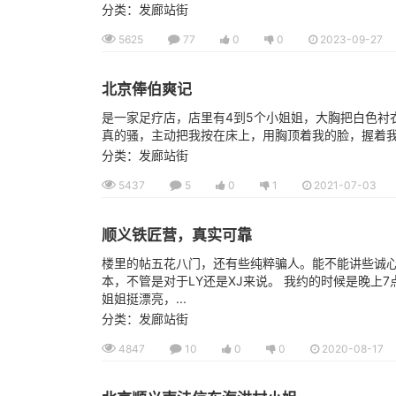
分类：发廊站街
5625
77
0
0
2023-09-27
北京俸伯爽记
是一家足疗店，店里有4到5个小姐姐，大胸把白色衬
真的骚，主动把我按在床上，用胸顶着我的脸，握着我的
分类：发廊站街
5437
5
0
1
2021-07-03
顺义铁匠营，真实可靠
楼里的帖五花八门，还有些纯粹骗人。能不能讲些诚心
本，不管是对于LY还是XJ来说。 我约的时候是晚上
姐姐挺漂亮，...
分类：发廊站街
4847
10
0
0
2020-08-17