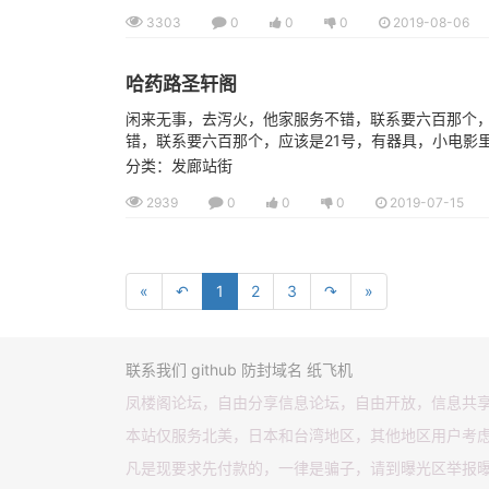
3303
0
0
0
2019-08-06
哈药路圣轩阁
闲来无事，去泻火，他家服务不错，联系要六百那个，
错，联系要六百那个，应该是21号，有器具，小电影里
分类：发廊站街
2939
0
0
0
2019-07-15
«
↶
1
2
3
↷
»
联系我们
github
防封域名
纸飞机
凤楼阁论坛，自由分享信息论坛，自由开放，信息共
本站仅服务北美，日本和台湾地区，其他地区用户考
凡是现要求先付款的，一律是骗子，请到曝光区举报