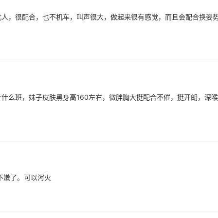
北人，很配合，也不机车，叫声很大，做起来很有感觉，而且会配合换姿
什么班，妹子皮肤黑身高160左右，微胖胸大挺配合不催，挺开朗，深
不嫩了。可以泻火