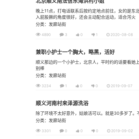
北京顺义南法信东海洪村小姐
晚上11点，打电话联系后按约定地点前往，女的是东
入屁股撅的角度很好，还会主动配合运动，适合泻火
分类：发廊站街
4890
3
0
1
2020-08-08
兼职小护士一个胸大，略黑，活好
顺义那边的一个小护士，北京人，平时约的话要看她上
别棒
分类：发廊站街
3234
1
0
0
2019-09-07
顺义河南村来泽源洗浴
除了环境不太好意外，姑娘活可以。就是30多岁了。
分类：发廊站街
3301
0
0
0
2019-09-02