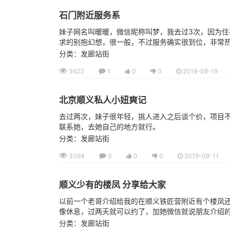
石门附近服务系
妹子网名叫暖暖，微信昵称叫梦，我去过3次，因为
求的别抱幻想，很一般，不过服务确实很到位，非常热情
分类：发廊站街
3623
1
0
0
2019-08-19
北京顺义私人小妞爽记
去过两次，妹子很年轻，挑人进入之后谈个价，项目不一
联系她，去她自己的地方就行。
分类：发廊站街
3094
0
0
0
2019-08-11
顺义少有的楼凤 分享给大家
以前一个老哥介绍给我的在顺义铁匠营附近有个楼凤
像休息，过两天就可以约了，加她微信就说朋友介绍的就
分类：发廊站街