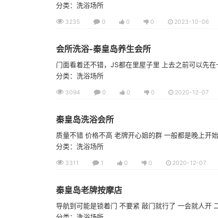
分类：洗浴场所
3235
0
0
0
2023-10-06
会所洗浴-秦皇岛养生会所
门面看着还不错，JS都在里屋子里 上去之前可以先在
分类：洗浴场所
3094
0
0
0
2020-12-07
秦皇岛洗浴会所
质量不错 价格不高 老牌开心姐的群 一般都是晚上开始
分类：洗浴场所
3311
1
0
0
2020-12-07
秦皇岛老牌按摩店
导航到可能是锁着门 不要紧 敲门就行了 一会就人开 
分类：洗浴场所