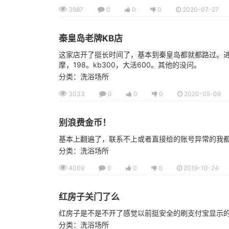
3987
0
0
0
2020-07-27
秦皇岛老牌KB店
这家店开了挺长时间了，基本到秦皇岛都就都路过。
摩，198。kb300，大活600。其他的没问。
分类：洗浴场所
3033
0
0
0
2020-05-09
别浪费金币！
基本上翻遍了，联系不上或者直接给的账号异常的我
分类：洗浴场所
4009
0
0
0
2019-10-24
红房子关门了么
红房子是不是不开了感觉以前挺安全的刷支付宝显示
分类：洗浴场所