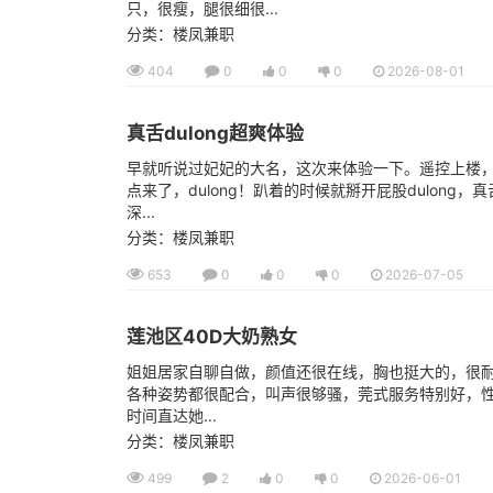
只，很瘦，腿很细很...
分类：楼凤兼职
404
0
0
0
2026-08-01
真舌dulong超爽体验
早就听说过妃妃的大名，这次来体验一下。遥控上楼
点来了，dulong！趴着的时候就掰开屁股dulong，
深...
分类：楼凤兼职
653
0
0
0
2026-07-05
莲池区40D大奶熟女
姐姐居家自聊自做，颜值还很在线，胸也挺大的，很耐操
各种姿势都很配合，叫声很够骚，莞式服务特别好，
时间直达她...
分类：楼凤兼职
499
2
0
0
2026-06-01