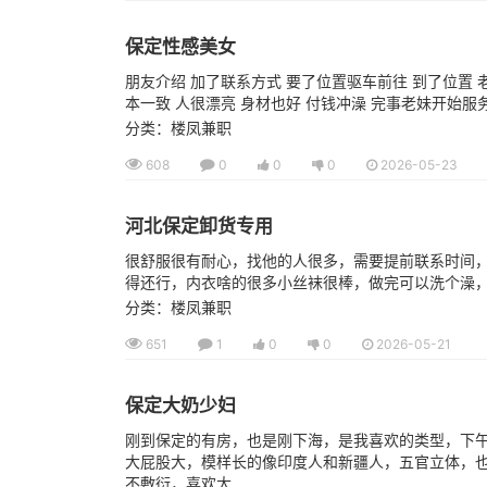
保定性感美女
朋友介绍 加了联系方式 要了位置驱车前往 到了位置 
本一致 人很漂亮 身材也好 付钱冲澡 完事老妹开始服务 
分类：楼凤兼职
608
0
0
0
2026-05-23
河北保定卸货专用
很舒服很有耐心，找他的人很多，需要提前联系时间
得还行，内衣啥的很多小丝袜很棒，做完可以洗个澡
分类：楼凤兼职
651
1
0
0
2026-05-21
保定大奶少妇
刚到保定的有房，也是刚下海，是我喜欢的类型，下午
大屁股大，模样长的像印度人和新疆人，五官立体，
不敷衍，喜欢大...