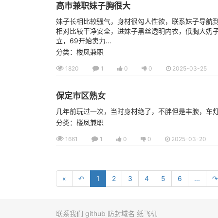
高市兼职妹子胸很大
妹子长相比较骚气，身材很勾人性欲，联系妹子导航到
相对比较干净安全，进妹子黑丝透明内衣，低胸大奶
立，69开始卖力...
分类：楼凤兼职
1820
1
0
0
2025-03-25
保定市区熟女
几年前玩过一次，当时身材绝了，不胖但是丰腴，车
分类：楼凤兼职
1661
1
0
0
2025-03-20
«
↶
1
2
3
4
5
6
...
↷
联系我们
github
防封域名
纸飞机