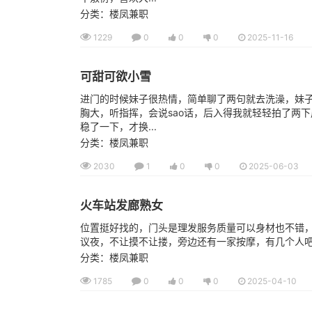
分类：楼凤兼职
1229
0
0
0
2025-11-16
可甜可欲小雪
进门的时候妹子很热情，简单聊了两句就去洗澡，妹
胸大，听指挥，会说sao话，后入得我就轻轻拍了两
稳了一下，才换...
分类：楼凤兼职
2030
1
0
0
2025-06-03
火车站发廊熟女
位置挺好找的，门头是理发服务质量可以身材也不错，，
议夜，不让摸不让搂，旁边还有一家按摩，有几个人
分类：楼凤兼职
1785
0
0
0
2025-04-10