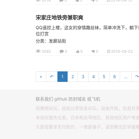
3018
0
0
0
2019-09-15
宋家庄地铁旁兼职爽
QQ遥控上楼，这女的穿情趣丝袜，简单冲洗下，躺
位打赏
分类：发廊站街
3062
0
0
0
2019-09-02
«
↶
1
2
3
4
5
6
...
↷
联系我们
github
防封域名
纸飞机
凤楼阁论坛，自由分享信息论坛，自由开放，信息共
本站仅服务北美，日本和台湾地区，其他地区用户考
凡是现要求先付款的，一律是骗子，请到曝光区举报