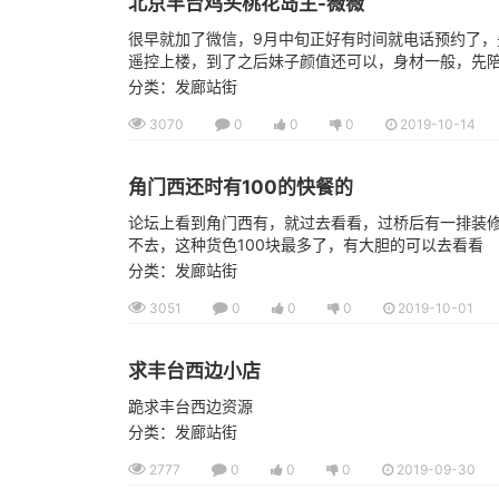
北京丰台鸡头桃花岛主-薇薇
很早就加了微信，9月中旬正好有时间就电话预约了，
遥控上楼，到了之后妹子颜值还可以，身材一般，先陪洗
分类：发廊站街
3070
0
0
0
2019-10-14
角门西还时有100的快餐的
论坛上看到角门西有，就过去看看，过桥后有一排装
不去，这种货色100块最多了，有大胆的可以去看看
分类：发廊站街
3051
0
0
0
2019-10-01
求丰台西边小店
跪求丰台西边资源
分类：发廊站街
2777
0
0
0
2019-09-30