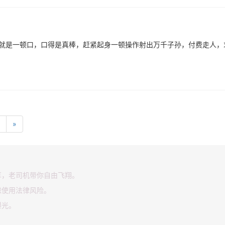
下就是一顿口，口得是真棒，赶紧起身一顿操作射出万千子孙，付费走人，
»
享，老司机带你自由飞翔。
虑使用法律风险。
曝光。