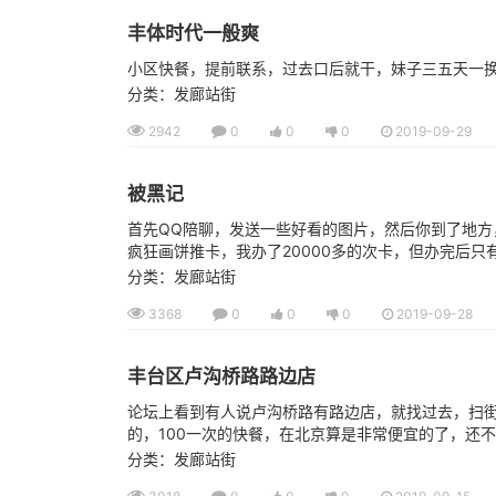
丰体时代一般爽
小区快餐，提前联系，过去口后就干，妹子三五天一
分类：发廊站街
2942
0
0
0
2019-09-29
被黑记
首先QQ陪聊，发送一些好看的图片，然后你到了地方
疯狂画饼推卡，我办了20000多的次卡，但办完后只有
分类：发廊站街
3368
0
0
0
2019-09-28
丰台区卢沟桥路路边店
论坛上看到有人说卢沟桥路有路边店，就找过去，扫
的，100一次的快餐，在北京算是非常便宜的了，还不少
分类：发廊站街