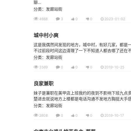
聊...
分类：发廊站街
4668
3
0
0
2023-01-02
城中村小爽
这是我偶然间发现的地方，城中村，有好几家，都是一年
不过前段时间这边清理了一下不知道人都去哪了还在
分类：发廊站街
3569
0
0
0
2019-10-25
良家兼职
妹子是兼职在美甲店上班我约的夜到不影响下班九点
楚进去就说地方上楼都是电话沟通不发地方胸挺大手感也
分类：发廊站街
2808
0
0
0
2019-10-17