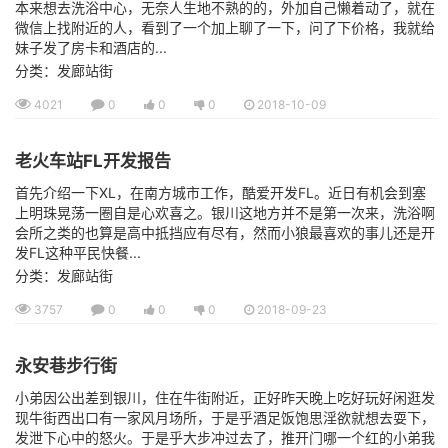
本来想去洗浴中心，无奈人生地不熟的的，外加自己懒着动了，就在
微信上找附近的人，看到了一个加上聊了一下，问了下价格，我就给
妹子发了房卡和酒店的...
分类：发廊站街
4021
0
0
0
2018-10-09
老火车站FL开发报告
首先介绍一下XL，在南方城市工作，酷爱开发FL。近日有机会到塞
上明珠晃荡一圈自是心欢喜之。银川这地方并不是第一次来，洗浴啊
会所之类的也算是高中抵挡应有尽有，然而小狼最喜欢的事儿还是开
发FL这种平民快餐...
分类：发廊站街
3757
0
0
0
2018-09-23
永安巷步行街
小弟因公出差到银川，住在牛街附近，正好昨天晚上吃好玩好闲逛发
现牛街西出口有一家风月场所，于是乎酒足饭饱思淫欲就想去耍下，
发泄下心中的怒火。于是乎大步冲过去了，推开门哪一个红的小弟我