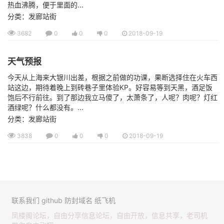
热血沸腾，便于里面的...
分类：发廊站街
3682
0
0
0
2018-09-19
天气预报
今天从上海来大银川出差，根据之前做的功课，果断选择住在火车西
站这边，期待着晚上到砖巷子里体验KP。好容易等到天黑，酒足饭
饱后不行前往。到了那边我立马傻了，太萧条了，人呢？肉呢？灯红
酒绿呢？什么都没有。...
分类：发廊站街
3838
0
0
0
2018-09-19
联系我们
github
防封域名
纸飞机
凤楼阁论坛，自由分享信息论坛，自由开放，信息共享，老司机